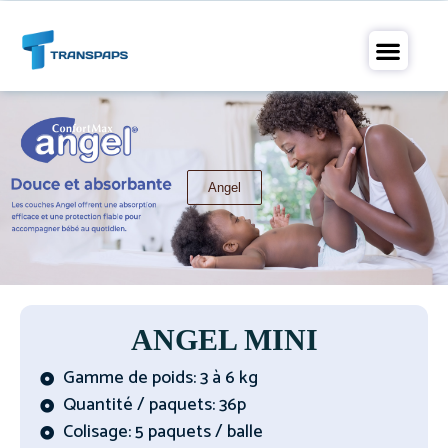
A propos 
Nos pr
Nous co
Angel
ANGEL MINI
Gamme de poids: 3 à 6 kg
Quantité / paquets: 36p
Colisage: 5 paquets / balle