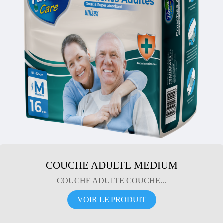
COUCHE ADULTE MEDIUM
COUCHE ADULTE COUCHE...
VOIR LE PRODUIT